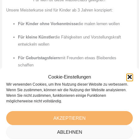
Unsere Meisterkurse sind für Kinder ab 3 Jahren konzipiert:
Für Kinder ohne Vorkenntnisse
die malen lernen wollen
Für kleine Künstler
die Fähigkeiten und Vorstellungskraft
entwickeln wollen
Für Geburtstagsfeiern
mit Freunden etwas Bleibendes
schaffen
Cookie-Einstellungen
Für Kindergärten und Schulen
als kreativer Tagesausflug
Wir verwenden Cookies, um Ihre Nutzung dieser Website zu verbessern.
Wenn Sie zustimmen, können wir die Nutzung der Website analysieren.
Für Freiluft-Pleinair
Landschaften, Meer und Natur zu malen
Wenn Sie nicht zustimmen, funktionieren einige Funktionen
möglicherweise nicht vollständig.
Wo finden die Online-Masterclasses statt?
AKZEPTIEREN
Auf Reisen zu Kindergärten, Schulen und privaten
Veranstaltungen in ganz Lettland
ABLEHNEN
Plein Air in der Natur
, Hier lernen Kinder, Farben und Formen in