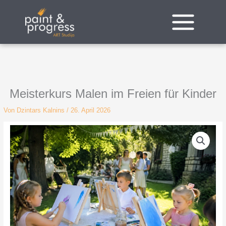
Zum
Inhalt
springen
Meisterkurs Malen im Freien für Kinder
Von
Dzintars Kalnins
/
26. April 2026