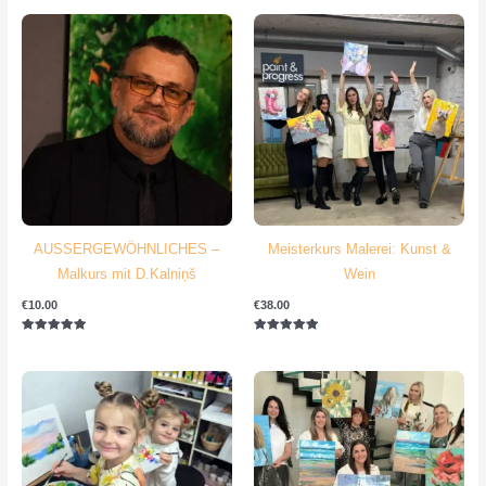
AUSSERGEWÖHNLICHES –
Meisterkurs Malerei: Kunst &
Malkurs mit D.Kalniņš
Wein
€
10.00
€
38.00
Bewertet mit
Bewertet mit
5.00
5.00
von 5
von 5