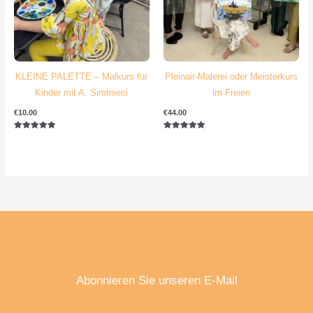
KLEINE PALETTE – Malkurs für
Pleinair-Malerei oder Meisterkurs
Kinder mit A. Simtnieci
im Freien
€
10.00
€
44.00
Bewertet mit
Bewertet mit
5.00
5.00
von 5
von 5
Abonnieren Sie unseren E-Mail