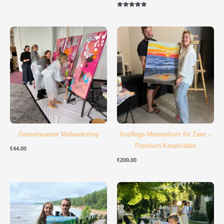
Bewertet mit
5.00
von 5
Gemeinsamer Malworkshop
Ausflugs-Meisterkurs für Zwei –
Premium-Kreativdate
€
44.00
€
200.00