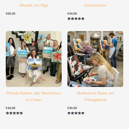
Altstadt von Riga
Unternehmen
€
65.00
€
44.00
Bewertet mit
5.00
von 5
Pleinair-Malerei oder Meisterkurs
Meditatives Malen am
im Freien
Freitagabend
€
44.00
€
40.00
Bewertet mit
Bewertet mit
5.00
5.00
von 5
von 5