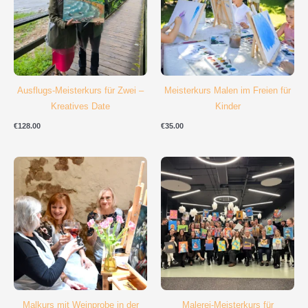
Ausflugs-Meisterkurs für Zwei –
Meisterkurs Malen im Freien für
Kreatives Date
Kinder
€
128.00
€
35.00
Malkurs mit Weinprobe in der
Malerei-Meisterkurs für