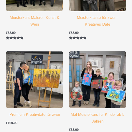
Meisterkurs Malerei: Kunst &
Meisterklasse für zwei –
Wein
Kreatives Date
€
38.00
€
88.00
Bewertet mit
Bewertet mit
5.00
5.00
von 5
von 5
Premium-Kreativdate für zwei
Mal-Meisterkurs für Kinder ab 5
Jahren
€
160.00
€
33.00