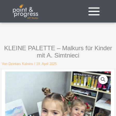
Zum
Inhalt
springen
KLEINE PALETTE – Malkurs für Kinder
mit A. Simtnieci
Von
Dzintars Kalnins
/
19. April 2025