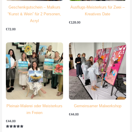
Geschenkgutschein – Malkurs
Ausflugs-Meisterkurs für Zwei –
“Kunst & Wein” für 2 Personen,
Kreatives Date
Acryl
€
128.00
€
72.00
Pleinair-Malerei oder Meisterkurs
Gemeinsamer Malworkshop
im Freien
€
44.00
€
44.00
Bewertet mit