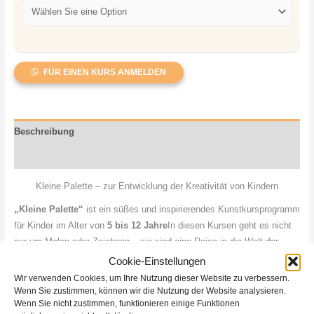
FÜR EINEN KURS ANMELDEN
Beschreibung
Rezensionen (1)
Kleine Palette – zur Entwicklung der Kreativität von Kindern
„Kleine Palette“
ist ein süßes und inspirierendes Kunstkursprogramm
für Kinder im Alter von
5 bis 12 Jahre
In diesen Kursen geht es nicht
nur um Malen oder Zeichnen – sie sind eine Reise in die Welt der
Fantasie, Gefühle und des Selbstbildes eines Kindes.
Cookie-Einstellungen
Wir verwenden Cookies, um Ihre Nutzung dieser Website zu verbessern.
Wir glauben, dass
jedes Kind ist kreativ
, und die Hauptaufgabe
Wenn Sie zustimmen, können wir die Nutzung der Website analysieren.
Wenn Sie nicht zustimmen, funktionieren einige Funktionen
besteht darin, diesen kreativen Funken in einer sicheren und