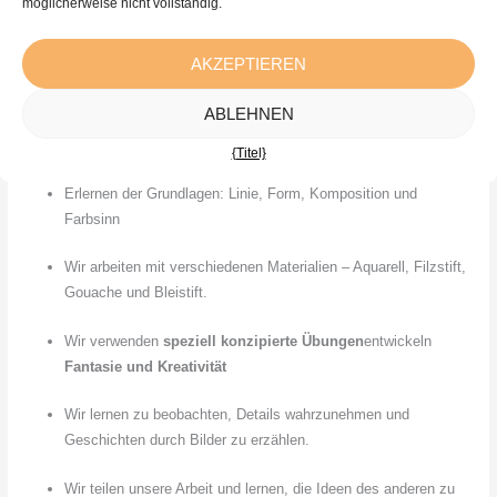
möglicherweise nicht vollständig.
ermutigenden Umgebung entzünden zu lassen. In der „Little Palette“
müssen Kinder nicht wissen, „wie man es richtig macht“ – sie werden
ermutigt, selbst zu denken, zu experimentieren und ihre eigene
AKZEPTIEREN
Handschrift zu finden.
ABLEHNEN
{Titel}
Was machen wir?
Erlernen der Grundlagen: Linie, Form, Komposition und
Farbsinn
Wir arbeiten mit verschiedenen Materialien – Aquarell, Filzstift,
Gouache und Bleistift.
Wir verwenden
speziell konzipierte Übungen
entwickeln
Fantasie und Kreativität
Wir lernen zu beobachten, Details wahrzunehmen und
Geschichten durch Bilder zu erzählen.
Wir teilen unsere Arbeit und lernen, die Ideen des anderen zu