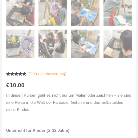
(
1
Kundenbewertung)
Bewertet
1
mit
5.00
€
10.00
von 5
basierend
auf der
In diesen Kursen geht es nicht nur um Malen oder Zeichnen – sie sind
Kundenbewertung
von
eine Reise in die Welt der Fantasie, Gefühle und des Selbstbildes
eines Kindes.
Unterricht für Kinder (5–12 Jahre)