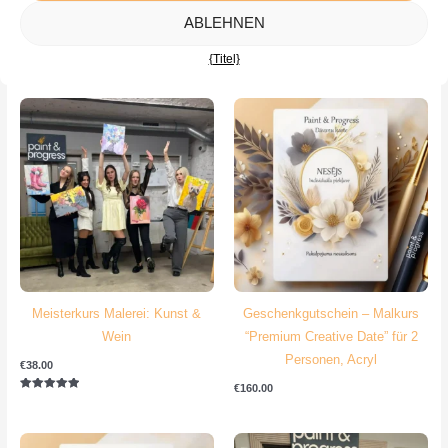
ABLEHNEN
{Titel}
Ähnliche Produkte
Meisterkurs Malerei: Kunst &
Geschenkgutschein – Malkurs
Wein
“Premium Creative Date” für 2
Personen, Acryl
€
38.00
€
160.00
Bewertet mit
5.00
von 5