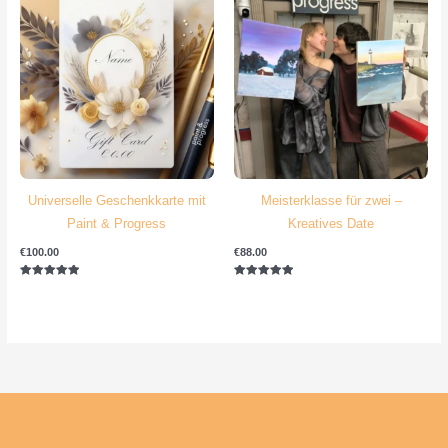
Universelle Geschenkkarte mit
Meisterklasse für zwei –
Paint & Progress
Kreatives Date
€
100.00
€
88.00
Bewertet mit
Bewertet mit
5.00
5.00
von 5
von 5