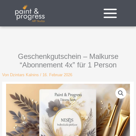
Zum
Inhalt
springen
Geschenkgutschein – Malkurse
“Abonnement 4x” für 1 Person
Von
Dzintars Kalnins
/
16. Februar 2026