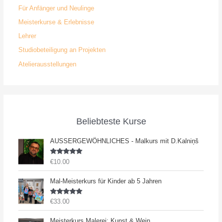
Für Anfänger und Neulinge
Meisterkurse & Erlebnisse
Lehrer
Studiobeteiligung an Projekten
Atelierausstellungen
Beliebteste Kurse
AUSSERGEWÖHNLICHES - Malkurs mit D.Kalniņš
Bewertet
€
10.00
mit
5.00
von 5
Mal-Meisterkurs für Kinder ab 5 Jahren
Bewertet
€
33.00
mit
5.00
von 5
Meisterkurs Malerei: Kunst & Wein