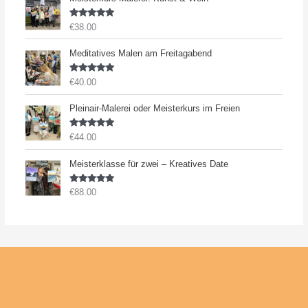
Bewertet
€
38.00
mit
5.00
von 5
Meditatives Malen am Freitagabend
Bewertet
€
40.00
mit
5.00
von 5
Pleinair-Malerei oder Meisterkurs im Freien
Bewertet
€
44.00
mit
5.00
von 5
Meisterklasse für zwei – Kreatives Date
Bewertet
€
88.00
mit
5.00
von 5