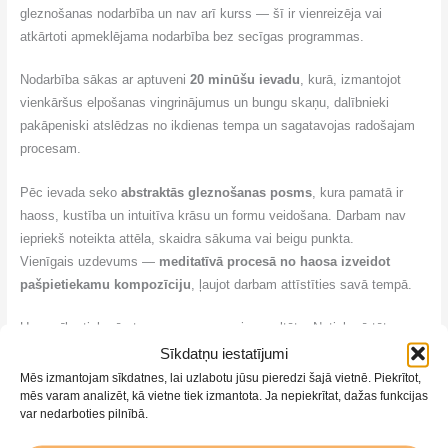
gleznošanas nodarbība un nav arī kurss — šī ir vienreizēja vai
atkārtoti apmeklējama nodarbība bez secīgas programmas.
Nodarbība sākas ar aptuveni
20 minūšu ievadu
, kurā, izmantojot
vienkāršus elpošanas vingrinājumus un bungu skaņu, dalībnieki
pakāpeniski atslēdzas no ikdienas tempa un sagatavojas radošajam
procesam.
Pēc ievada seko
abstraktās gleznošanas posms
, kura pamatā ir
haoss, kustība un intuitīva krāsu un formu veidošana. Darbam nav
iepriekš noteikta attēla, skaidra sākuma vai beigu punkta.
Vienīgais uzdevums —
meditatīvā procesā no haosa izveidot
pašpietiekamu kompozīciju
, ļaujot darbam attīstīties savā tempā.
Uzmanība tiek vērsta uz procesu, nevis rezultātu. Netiek vērtētas
prasmes, netiek salīdzināti darbi un netiek meklēts “pareizais”
Sīkdatņu iestatījumi
iznākums. Nodarbība notiek mierīgā, koncentrētā atmosfērā.
Mēs izmantojam sīkdatnes, lai uzlabotu jūsu pieredzi šajā vietnē. Piekrītot,
mēs varam analizēt, kā vietne tiek izmantota. Ja nepiekrītat, dažas funkcijas
var nedarboties pilnībā.
Šī nodarbība
nav izklaidējošs pasākums
un nav paredzēta
dzimšanas dienu svinībām, vecmeitu ballītēm vai skaļai socializācijai.