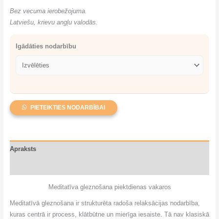
Bez vecuma ierobežojuma.
Latviešu, krievu angļu valodās.
Igādāties nodarbību
PIETEIKTIES NODARBĪBAI
Apraksts
Atsauksmes (2)
Meditatīva gleznošana piektdienas vakaros
Meditatīvā gleznošana ir strukturēta radoša relaksācijas nodarbība,
kuras centrā ir process, klātbūtne un mierīga iesaiste. Tā nav klasiskā