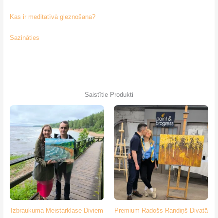
Kas ir meditatīvā gleznošana?
Sazināties
Saistītie Produkti
Izbraukuma Meistarklase Diviem
Premium Radošs Randiņš Divatā