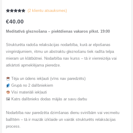
(
2
klientu atsauksmes)
Novērtēts
2
5.00
no 5
€
40.00
balstoties
pircēju
vērtējumiem
Meditatīvā gleznošana – piektdienas vakaros plkst. 19:00
Strukturēta radoša relaksācijas nodarbība, kurā ar elpošanas
vingrinājumiem, ritmu un abstraktu gleznošanu tiek radīta telpa
mieram un klātbūtnei. Nodarbība nav kurss – tā ir vienreizēja vai
atkārtoti apmeklējama pieredze.
Tēja un ūdens iekļauti (vīns nav paredzēts)
Grupā no 2 dalībniekiem
Visi materiāli iekļauti
🖼 Katrs dalībnieks dodas mājās ar savu darbu
Nodarbība nav paredzēta dzimšanas dienu svinībām vai vecmeitu
ballītēm – tā ir mazāk izklaide un vairāk strukturēts relaksācijas
process.