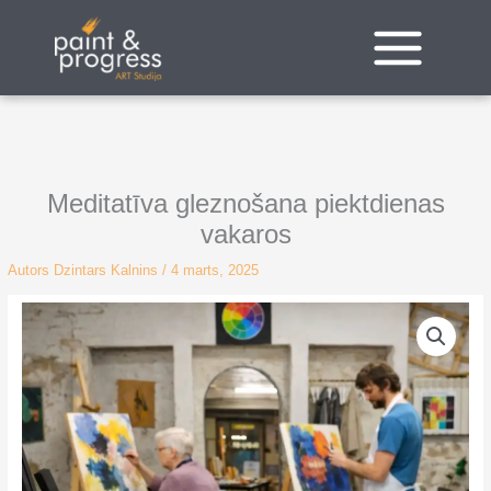
Pāriet
uz
saturu
Meditatīva gleznošana piektdienas
vakaros
Autors
Dzintars Kalnins
/
4 marts, 2025