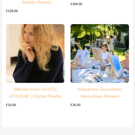
– Radošs Randiņš
€
160.00
€
128.00
Mākslas kurss SAJŪTU
Izbraukuma Gleznošanas
IZPAUSME | Kristīne Priedīte
Meistarklase Bērniem
€
10.00
€
35.00