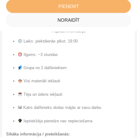
Tā ir strukturēta relaksācijas pieredze cilvēkiem, kuri vēlas apzinātu
PIEŅEMT
un mierīgu piektdienas vakaru.
NORAIDĪT
Papildu informācija
Laiks: piektdienās plkst. 19:00
Ilgums: ~3 stundas
Grupa no 2 dalībniekiem
Visi materiāli iekļauti
Tēja un ūdens iekļauti
🖼 Katrs dalībnieks dodas mājās ar savu darbu
Iepriekšēja pieredze nav nepieciešama
Sīkāka informācija / pieteikšanās: