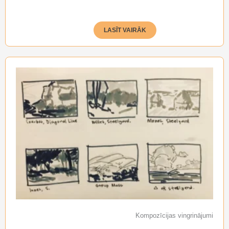
LASĪT VAIRĀK
Kompozīcijas vingrinājumi