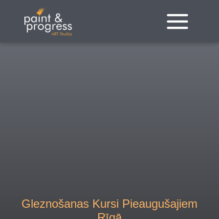
Pāriet
uz
saturu
Gleznošanas Kursi Pieaugušajiem
Rīgā