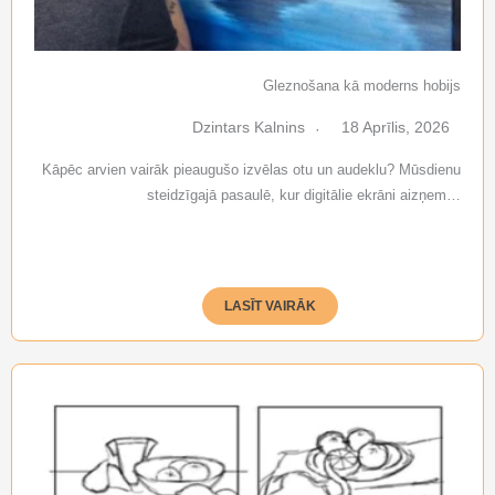
Gleznošana kā moderns hobijs
Dzintars Kalnins
18 Aprīlis, 2026
Kāpēc arvien vairāk pieaugušo izvēlas otu un audeklu? Mūsdienu
steidzīgajā pasaulē, kur digitālie ekrāni aizņem…
LASĪT VAIRĀK