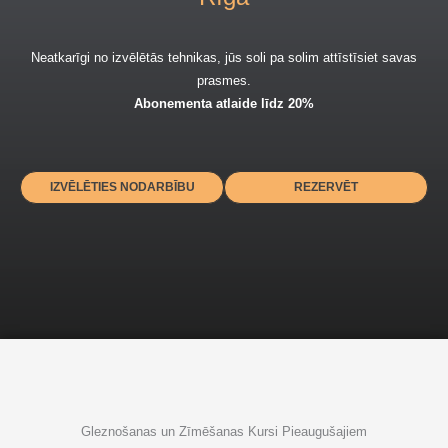
Neatkarīgi no izvēlētās tehnikas, jūs
soli pa solim attīstīsiet savas
prasmes.
Abonementa atlaide līdz 20%
IZVĒLĒTIES NODARBĪBU
REZERVĒT
Gleznošanas un Zīmēšanas Kursi Pieaugušajiem