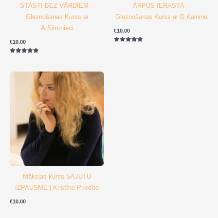
STĀSTI BEZ VĀRDIEM –
ĀRPUS IERASTĀ –
Gleznošanas Kurss ar
Gleznošanas Kurss ar D.Kalniņu
A.Simtnieci
€
10.00
€
10.00
Novērtēts
ar
5.00
Novērtēts
no 5
ar
5.00
no 5
Mākslas kurss SAJŪTU
IZPAUSME | Kristīne Priedīte
€
10.00