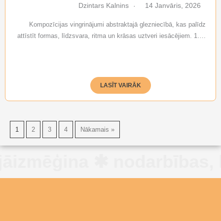
Dzintars Kalnins
14 Janvāris, 2026
Kompozīcijas vingrinājumi abstraktajā glezniecībā, kas palīdz
attīstīt formas, līdzsvara, ritma un krāsas uztveri iesācējiem. 1….
LASĪT VAIRĀK
1
2
3
4
Nākamais »
a ✱ nodarbības, kuras vien