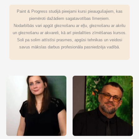
Paint & Progress studijā pieejami kursi pieaugušajiem, kas
piemēroti dažādiem sagatavotības līmeņiem.
Nodarbībās vari apgūt gleznošanu ar eļļu, gleznošanu ar akrilu
un gleznošanu ar akvareli, kā arī piedalīties zīmēšanas kursos.
Soli pa solim attīstīsi prasmes, apgūsi tehnikas un veidosi
savus mākslas darbus profesionāla pasniedzēja vadībā.