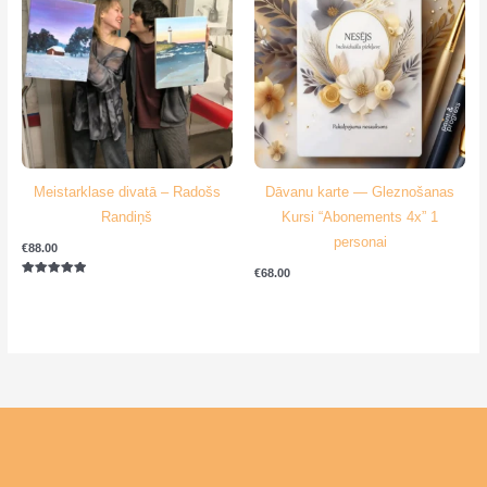
Meistarklase divatā – Radošs
Dāvanu karte — Gleznošanas
Randiņš
Kursi “Abonements 4x” 1
personai
€
88.00
€
68.00
Novērtēts
ar
5.00
no 5