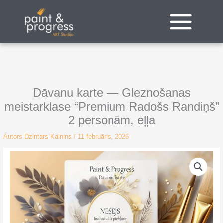
Pāriet
uz
saturu
Dāvanu karte — Gleznošanas
meistarklase “Premium Radošs Randiņš”
2 personām, eļļa
Autors
Dzintars Kalnins
/
11 februāris, 2026