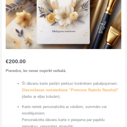
€
200.00
Pieredze, ko nevar nopirkt veikalā.
Šī dāvanu karte piešķir piekļuvi konkrētam pakalpojumam:
Gleznošanas meistarklase “Premium Radošs Randiņš”
(darbs ar eļļas krāsām).
Karte netiek personalizēta ar vārdiem, summām vai
novēlējumiem.
Personalizēta dāvanu karte ir pieejama par papildu
piemaksu, vienojoties atsevišķi.