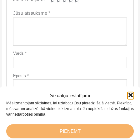
Jūsu atsauksme
*
Vārds
*
Epasts
*
Sīkdatņu iestatījumi
Saglabājiet manu vārdu, e-pasta adresi un vietni šajā
Mēs izmantojam sīkdatnes, lai uzlabotu jūsu pieredzi šajā vietnē. Piekrītot,
pārlūkprogrammā nākamajai reizei, kad vēlēšos pievienot
mēs varam analizēt, kā vietne tiek izmantota. Ja nepiekrītat, dažas funkcijas
komentāru.
var nedarboties pilnībā.
PIEŅEMT