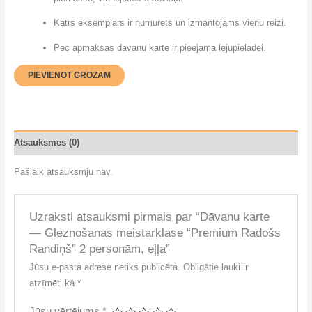
Katrs eksemplārs ir numurēts un izmantojams vienu reizi.
Pēc apmaksas dāvanu karte ir pieejama lejupielādei.
PIEVIENOT GROZAM
Atsauksmes (0)
Pašlaik atsauksmju nav.
Uzraksti atsauksmi pirmais par “Dāvanu karte
— Gleznošanas meistarklase “Premium Radošs
Randiņš” 2 personām, eļļa”
Jūsu e-pasta adrese netiks publicēta.
Obligātie lauki ir
atzīmēti kā
*
Jūsu vērtējums
*