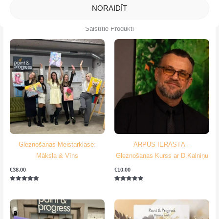
NORAIDĪT
Saistītie Produkti
Gleznošanas Meistarklase:
ĀRPUS IERASTĀ –
Māksla & Vīns
Gleznošanas Kurss ar D.Kalniņu
€
38.00
€
10.00
Novērtēts
Novērtēts
ar
ar
5.00
5.00
no 5
no 5