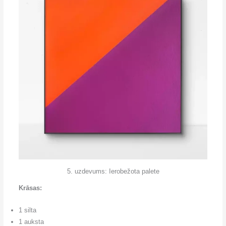
5. uzdevums: Ierobežota palete
Krāsas:
1 silta
1 auksta