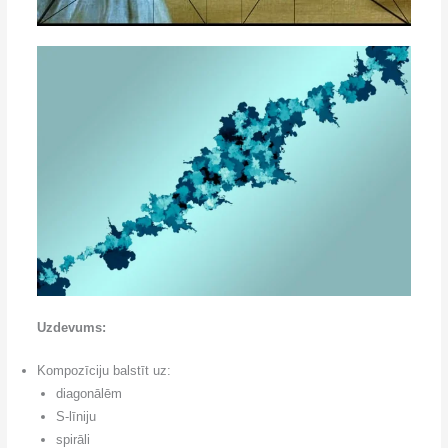
Uzdevums:
Kompozīciju balstīt uz:
diagonālēm
S-līniju
spirāli