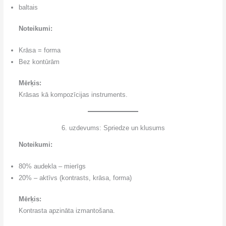
baltais
Noteikumi:
Krāsa = forma
Bez kontūrām
Mērķis:
Krāsas kā kompozīcijas instruments.
6. uzdevums: Spriedze un klusums
Noteikumi:
80% audekla – mierīgs
20% – aktīvs (kontrasts, krāsa, forma)
Mērķis:
Kontrasta apzināta izmantošana.