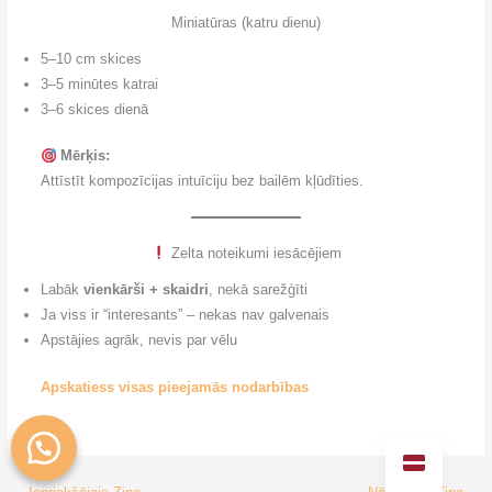
Miniatūras (katru dienu)
5–10 cm skices
3–5 minūtes katrai
3–6 skices dienā
Mērķis:
Attīstīt kompozīcijas intuīciju bez bailēm kļūdīties.
Zelta noteikumi iesācējiem
Labāk
vienkārši + skaidri
, nekā sarežģīti
Ja viss ir “interesants” – nekas nav galvenais
Apstājies agrāk, nevis par vēlu
Apskatiess visas pieejamās nodarbības