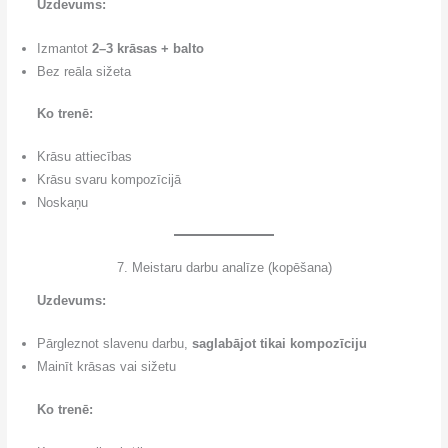
Uzdevums:
Izmantot
2–3 krāsas + balto
Bez reāla sižeta
Ko trenē:
Krāsu attiecības
Krāsu svaru kompozīcijā
Noskaņu
7. Meistaru darbu analīze (kopēšana)
Uzdevums:
Pārgleznot slavenu darbu,
saglabājot tikai kompozīciju
Mainīt krāsas vai sižetu
Ko trenē: