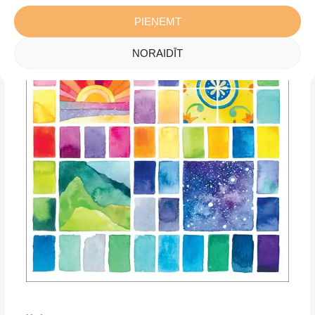
PIEŅEMT
NORAIDĪT