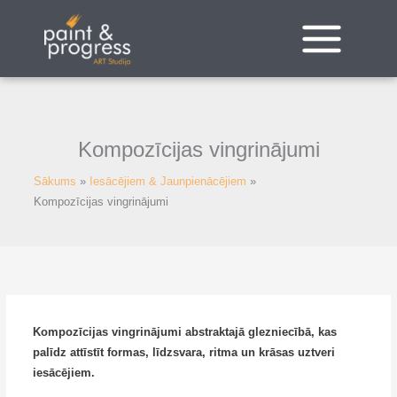
Pāriet
uz
saturu
Kompozīcijas vingrinājumi
Sākums
Iesācējiem & Jaunpienācējiem
Kompozīcijas vingrinājumi
Kompozīcijas vingrinājumi abstraktajā glezniecībā, kas
palīdz attīstīt formas, līdzsvara, ritma un krāsas uztveri
iesācējiem.