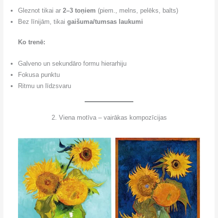
Gleznot tikai ar
2–3 toņiem
(piem., melns, pelēks, balts)
Bez līnijām, tikai
gaišuma/tumsas laukumi
Ko trenē:
Galveno un sekundāro formu hierarhiju
Fokusa punktu
Ritmu un līdzsvaru
2. Viena motīva – vairākas kompozīcijas