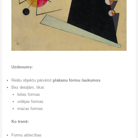
Uzdevums:
Reālu objektu pārvērst
plakanu formu laukumos
Bez detaļām, tikai:
lielas formas
vidējas formas
mazas formas
Ko trenē:
Formu attiecības