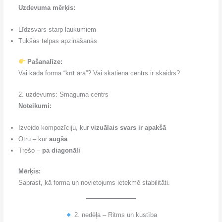
Uzdevuma mērķis:
Līdzsvars starp laukumiem
Tukšās telpas apzināšanās
Pašanalīze:
Vai kāda forma “krīt ārā”? Vai skatiena centrs ir skaidrs?
2. uzdevums: Smaguma centrs
Noteikumi:
Izveido kompozīciju, kur
vizuālais svars ir apakšā
Otru – kur
augšā
Trešo –
pa diagonāli
Mērķis:
Saprast, kā forma un novietojums ietekmē stabilitāti.
2. nedēļa – Ritms un kustība