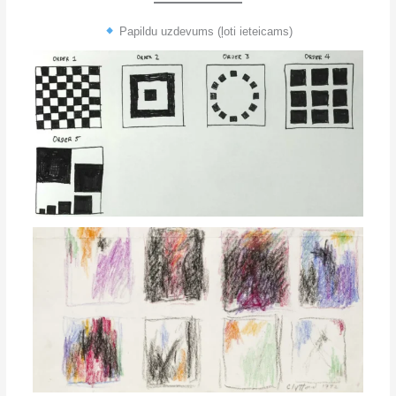
Papildu uzdevums (ļoti ieteicams)