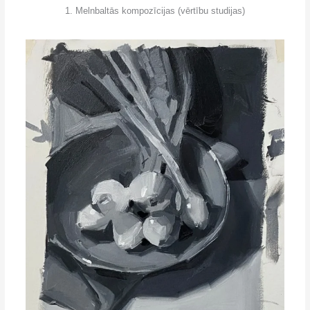
1. Melnbaltās kompozīcijas (vērtību studijas)