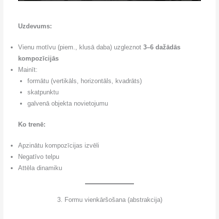
Uzdevums:
Vienu motīvu (piem., klusā daba) uzgleznot
3–6 dažādās
kompozīcijās
Mainīt:
formātu (vertikāls, horizontāls, kvadrāts)
skatpunktu
galvenā objekta novietojumu
Ko trenē:
Apzinātu kompozīcijas izvēli
Negatīvo telpu
Attēla dinamiku
3. Formu vienkāršošana (abstrakcija)