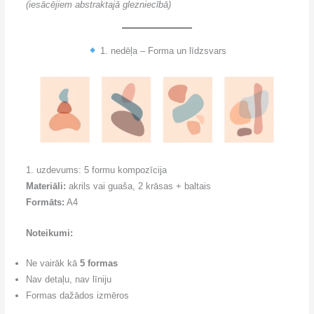
(iesācējiem abstraktajā glezniecībā)
1. nedēļa – Forma un līdzsvars
1. uzdevums: 5 formu kompozīcija
Materiāli:
akrils vai guaša, 2 krāsas + baltais
Formāts:
A4
Noteikumi:
Ne vairāk kā
5 formas
Nav detaļu, nav līniju
Formas dažādos izmēros