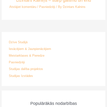
Dzintars Kalniņš – starp gaismu un ēnu
Atstājiet komentāru
/
Pasniedzēji
/ By
Dzintars Kalnins
Dzīve Studijā
Iesācējiem & Jaunpienācējiem
Meistarklases & Pieredze
Pasniedzēji
Studijas dalība projektos
Studijas Izstādes
Populārākās nodarbības