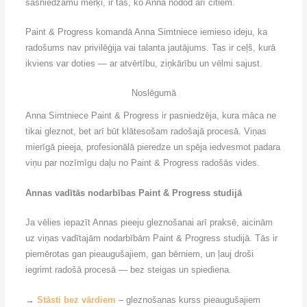
sasniedzamu mērķi, ir tas, ko Anna nodod arī citiem.
Paint & Progress komandā Anna Simtniece iemieso ideju, ka
radošums nav privilēģija vai talanta jautājums. Tas ir ceļš, kurā
ikviens var doties — ar atvērtību, ziņkārību un vēlmi sajust.
Noslēgumā
Anna Simtniece Paint & Progress ir pasniedzēja, kura māca ne
tikai gleznot, bet arī būt klātesošam radošajā procesā. Viņas
mierīgā pieeja, profesionālā pieredze un spēja iedvesmot padara
viņu par nozīmīgu daļu no Paint & Progress radošās vides.
Annas vadītās nodarbības Paint & Progress studijā
Ja vēlies iepazīt Annas pieeju gleznošanai arī praksē, aicinām
uz viņas vadītajām nodarbībām Paint & Progress studijā. Tās ir
piemērotas gan pieaugušajiem, gan bērniem, un ļauj droši
iegrimt radošā procesā — bez steigas un spiediena.
→
Stāsti bez vārdiem
– gleznošanas kurss pieaugušajiem