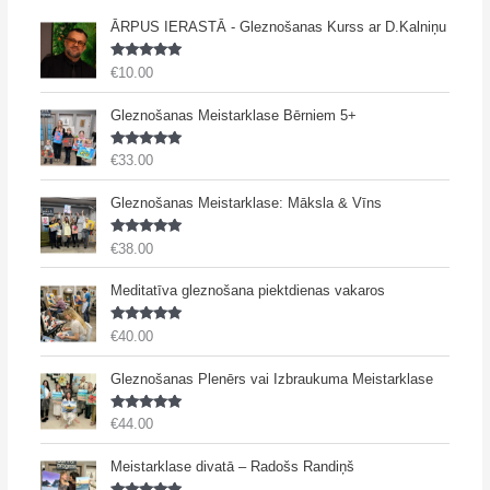
ĀRPUS IERASTĀ - Gleznošanas Kurss ar D.Kalniņu
Novērtēts
€
10.00
ar
5.00
no 5
Gleznošanas Meistarklase Bērniem 5+
Novērtēts
€
33.00
ar
5.00
no 5
Gleznošanas Meistarklase: Māksla & Vīns
Novērtēts
€
38.00
ar
5.00
no 5
Meditatīva gleznošana piektdienas vakaros
Novērtēts
€
40.00
ar
5.00
no 5
Gleznošanas Plenērs vai Izbraukuma Meistarklase
Novērtēts
€
44.00
ar
5.00
no 5
Meistarklase divatā – Radošs Randiņš