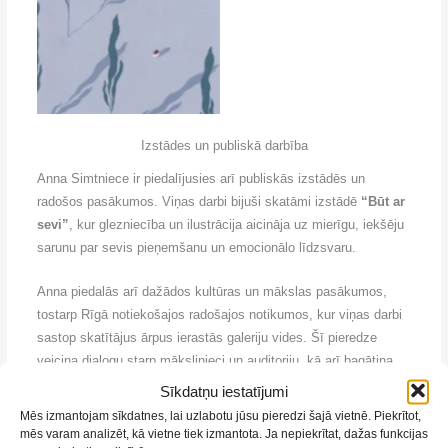
Izstādes un publiskā darbība
Anna Simtniece ir piedalījusies arī publiskās izstādēs un
radošos pasākumos. Viņas darbi bijuši skatāmi izstādē
“Būt ar
sevi”
, kur glezniecība un ilustrācija aicināja uz mierīgu, iekšēju
sarunu par sevis pieņemšanu un emocionālo līdzsvaru.
Anna piedalās arī dažādos kultūras un mākslas pasākumos,
tostarp Rīgā notiekošajos radošajos notikumos, kur viņas darbi
sastop skatītājus ārpus ierastās galeriju vides. Šī pieredze
veicina dialogu starp mākslinieci un auditoriju, kā arī bagātina
viņas radošo praksi.
Sīkdatņu iestatījumi
Mēs izmantojam sīkdatnes, lai uzlabotu jūsu pieredzi šajā vietnē. Piekrītot,
Pasniedzēja Paint & Progress komandā
mēs varam analizēt, kā vietne tiek izmantota. Ja nepiekrītat, dažas funkcijas