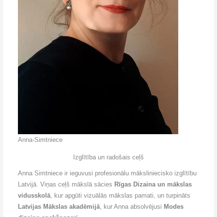
Anna-Simtniece
Izglītība un radošais ceļš
Anna Simtniece ir ieguvusi profesionālu māksliniecisko izglītību
Latvijā. Viņas ceļš mākslā sācies
Rīgas Dizaina un mākslas
vidusskolā
, kur apgūti vizuālās mākslas pamati, un turpināts
Latvijas Mākslas akadēmijā
, kur Anna absolvējusi
Modes