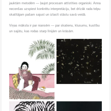
jauktām metodēm — ļaujot procesam attīstīties organiski. Anna
necenšas uzspiest konkrētu interpretāciju, bet drīzāk rada telpu
skatītājam pašam sajust un izlasīt stāstu savā veidā.
Viņas māksla ir par niansēm — par skatienu, klusumu, kustību
un sajūtu, kas rodas starp līnijām un krāsām.
Anna Simtniece
Anna Simtniece