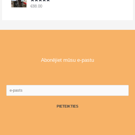
Novērtēts
€
88.00
ar
5.00
no 5
Abonējiet mūsu e-pastu
PIETEIKTIES