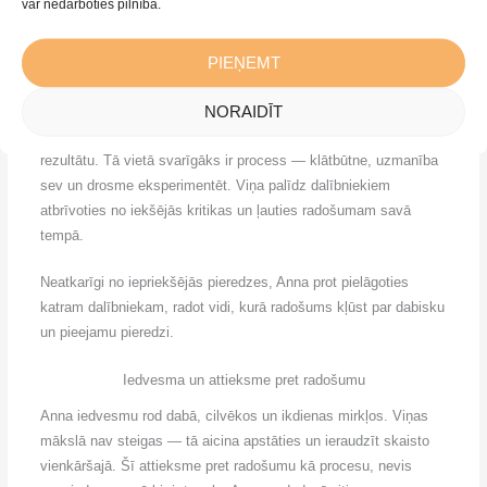
var nedarboties pilnībā.
Paint & Progress vidē Anna Simtniece ir pasniedzēja, kura ienes
mieru, struktūru un drošības sajūtu. Viņas pieeja ir īpaši
PIEŅEMT
piemērota cilvēkiem, kuri vēlas gleznot bez spiediena un bailēm
kļūdīties.
NORAIDĪT
Annas vadītajās nodarbībās uzsvars netiek likts uz perfektu
rezultātu. Tā vietā svarīgāks ir process — klātbūtne, uzmanība
sev un drosme eksperimentēt. Viņa palīdz dalībniekiem
atbrīvoties no iekšējās kritikas un ļauties radošumam savā
tempā.
Neatkarīgi no iepriekšējās pieredzes, Anna prot pielāgoties
katram dalībniekam, radot vidi, kurā radošums kļūst par dabisku
un pieejamu pieredzi.
Iedvesma un attieksme pret radošumu
Anna iedvesmu rod dabā, cilvēkos un ikdienas mirkļos. Viņas
mākslā nav steigas — tā aicina apstāties un ieraudzīt skaisto
vienkāršajā. Šī attieksme pret radošumu kā procesu, nevis