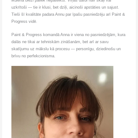
ikdienā bieži paliek nepateikts. Viņas darbi nav skaļi vai
uzkrītoši — tie ir klusi, bet dziļi, aicinoši apstāties un sajust.
Tieši šī kvalitāte padara Annu par īpašu pasniedzēju arī Paint &
Progress vidē.
Paint & Progress komandā Anna ir viena no pasniedzējām, kura
dalās ne tikai ar tehniskām zināšanām, bet arī ar savu
skatījumu uz mākslu kā procesu — personīgu, dziedinošu un
brīvu no perfekcionisma.