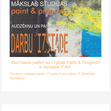
Выставка работ из студии Paint & Progress
в галерее T-Art.
Оставьте комментарий
/
Студии и выставки
/ К
Дзинтарс
Калниньш