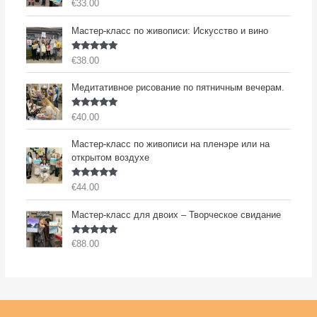
Оценка
5.00
€
33.00
из 5
Мастер-класс по живописи: Искусство и вино
Оценка
5.00
€
38.00
из 5
Медитативное рисование по пятничным вечерам.
Оценка
5.00
€
40.00
из 5
Мастер-класс по живописи на пленэре или на
открытом воздухе
Оценка
5.00
€
44.00
из 5
Мастер-класс для двоих – Творческое свидание
Оценка
5.00
€
88.00
из 5