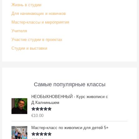
Жизнь в студии
Для начинающих и новичков
Мастер-классы и мероприятия
Учителя
Участие студии в проектах
Студии и выставки
Самые популярные классы
НЕОБЫКНОВЕННЫЙ - Курс живописи с
Д.Калниньшем
Оценка
5.00
€
10.00
из 5
Мастер-класс по живописи для детей 5+